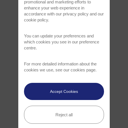
promotional and marketing efforts to
ParticleScout – Análisis e
enhance your web experience in
identificación de partículas
accordance with our
privacy policy
and our
cookie policy
.
Más información
You can update your preferences and
which cookies you see in our preference
centre.
For more detailed information about the
cookies we use, see our
cookies page
.
Accept Cookies
TrueSurface – Imagen Raman
Reject all
topográfica