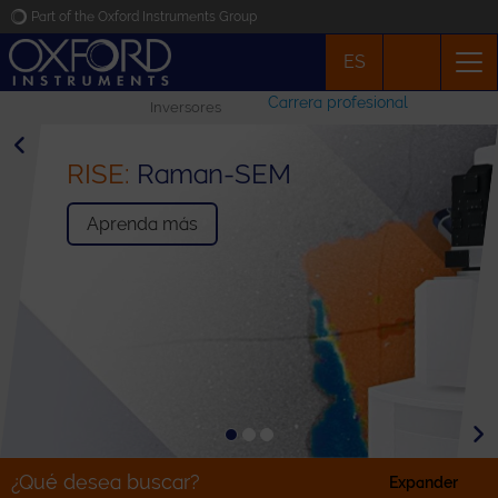
Part of the Oxford Instruments Group
ES
Oxford Instruments
Carrera profesional
Inversores
Applications
WITec
WITec Suite SEVEN
alpha300
Productos
Semiconductor Edition
Software Released
Para más información
Aprenda más
Noticias
Eventos
Contacto
¿Qué desea buscar?
Expander