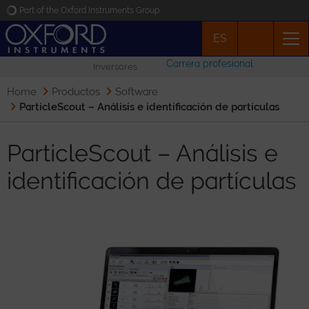
Part of the Oxford Instruments Group
ES
Oxford Instruments
Carrera profesional
Inversores
Applications
Home
Productos
Software
ParticleScout – Análisis e identificación de partículas
Productos
ParticleScout – Análisis e
Noticias
identificación de partículas
Eventos
Contacto