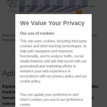
We Value Your Privacy
Our use of cookies
Nueva función de optimización del tiempo de integración de
ParticleScout: Ahorro de tiempo y eficaz.
This site uses cookies, including third party
cookies and other tracking technologies, to
help with navigation and improved
functionality, and to analyse traffic, social
media features and ads that assist with our
promotional and marketing efforts to
Aplicaciones
enhance your web experience in
accordance with our
privacy policy
and our
cookie policy
.
Equipado con nuestras tecnologías más avanzadas.
ParticleScout cambiará sus expectativas en
You can update your preferences and
herramientas para analisis de partículas creando
which cookies you see in our preference
nuevos enfoques para sus aplicaciones.
centre.