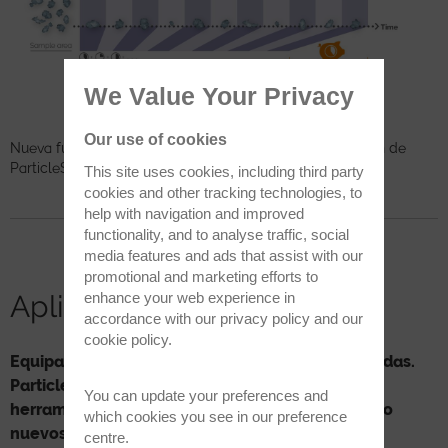
We Value Your Privacy
Our use of cookies
Nueva función de optimización del tiempo de integración de
ParticleScout: Ahorro de tiempo y eficaz.
This site uses cookies, including third party
cookies and other tracking technologies, to
help with navigation and improved
functionality, and to analyse traffic, social
media features and ads that assist with our
promotional and marketing efforts to
Aplicaciones
enhance your web experience in
accordance with our
privacy policy
and our
cookie policy
.
Equipado con nuestras tecnologías más avanzadas.
ParticleScout cambiará sus expectativas en
You can update your preferences and
herramientas para analisis de partículas creando
which cookies you see in our preference
nuevos enfoques para sus aplicaciones.
centre.