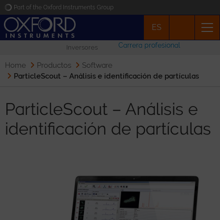
Part of the Oxford Instruments Group
ES
Oxford Instruments
Carrera profesional
Inversores
Applications
Home
Productos
Software
ParticleScout – Análisis e identificación de partículas
Productos
ParticleScout – Análisis e
Noticias
identificación de partículas
Eventos
Contacto