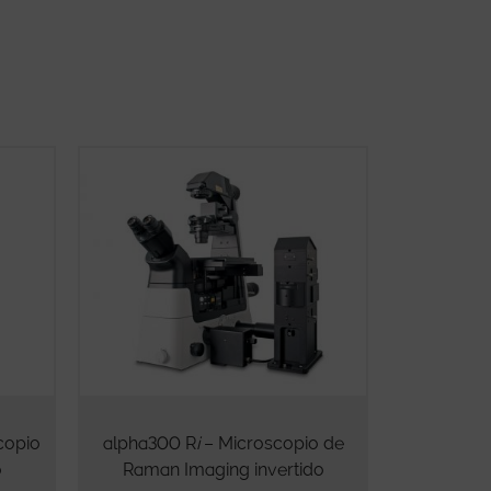
copio
alpha300 R
i
– Microscopio de
o
Raman Imaging invertido