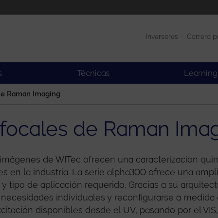
Inversores
Carrera p
Productos
Noticias
s
Técnicas
Learning
de Raman Imaging
focales de Raman Ima
imágenes de WITec ofrecen una caracterización qu
res en la industria. La serie alpha300 ofrece una amp
 tipo de aplicación requerido. Gracias a su arquitec
necesidades individuales y reconfigurarse a medida
tación disponibles desde el UV, pasando por el VIS, h