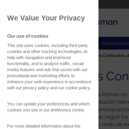
Part of the Oxford Instruments Group
We Value Your Privacy
Oxford Instruments
Applications
Our use of cookies
Productos
Aplicacione
This site uses cookies, including third party
cookies and other tracking technologies, to
Home
Productos
Microscopios Confocales 
help with navigation and improved
functionality, and to analyse traffic, social
media features and ads that assist with our
Microscopios Con
promotional and marketing efforts to
enhance your web experience in accordance
with our
privacy policy
and our
cookie policy
.
Los microscopios confocales Raman en 
velocidad, sensibilidad y resolución líde
You can update your preferences and which
opciones que se adaptan al presupuesto y
cookies you see in our preference centre.
sistemas pueden configurarse según las 
experimentos. Longitudes de onda de exci
For more detailed information about the