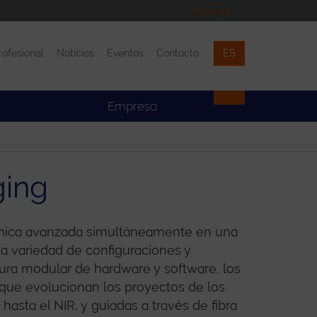
Expander
rofesional
Noticias
Eventos
Contacto
ES
Eventos
Contacto
Empresa
ging
ímica avanzada simultáneamente en una
lia variedad de configuraciones y
tura modular de hardware y software, los
 que evolucionan los proyectos de los
asta el NIR, y guiadas a través de fibra