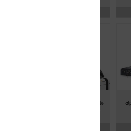
Más información
cryoRaman – Microscopio de
al
Raman Imaging criogénico
Más información