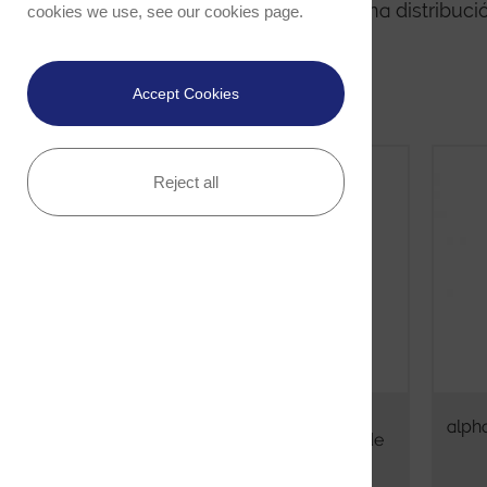
óptica lo cual proporciona una distribuci
cookies we use, see our
cookies page
.
Accept Cookies
Reject all
alp
alpha300 R – Microscopio de
Raman Imaging