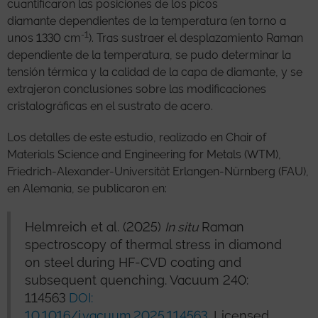
cuantificaron las posiciones de los picos
diamante dependientes de la temperatura (en torno a
-1
unos 1330 cm
). Tras sustraer el desplazamiento Raman
dependiente de la temperatura, se pudo determinar la
tensión térmica y la calidad de la capa de diamante, y se
extrajeron conclusiones sobre las modificaciones
cristalográficas en el sustrato de acero.
Los detalles de este estudio, realizado en Chair of
Materials Science and Engineering for Metals (WTM),
Friedrich-Alexander-Universität Erlangen-Nürnberg (FAU),
en Alemania, se publicaron en:
Helmreich et al. (2025)
In situ
Raman
spectroscopy of thermal stress in diamond
on steel during HF-CVD coating and
subsequent quenching. Vacuum 240:
114563
DOI:
10.1016/j.vacuum.2025.114563
, Licensed