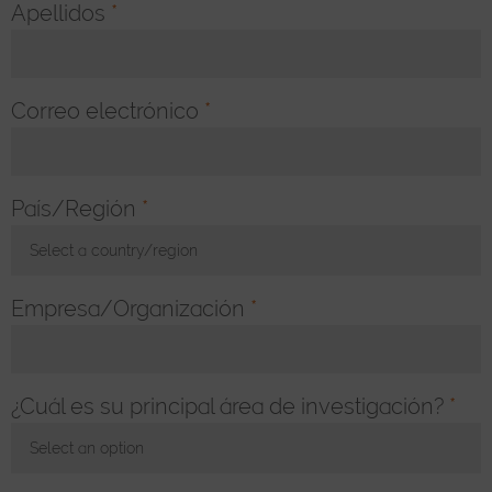
Apellidos
*
Correo electrónico
*
País/Región
*
Select a country/region
Toggle Dropdown
Empresa/Organización
*
¿Cuál es su principal área de investigación?
*
Select an option
Toggle Dropdown